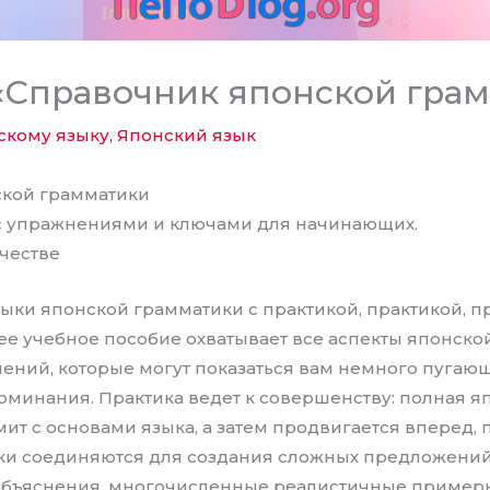
«Справочник японской гра
скому языку
,
Японский язык
ской грамматики
с упражнениями и ключами для начинающих.
ачестве
ыки японской грамматики с практикой, практикой, п
е учебное пособие охватывает все аспекты японской
мений, которые могут показаться вам немного пуга
оминания. Практика ведет к совершенству: полная я
ит с основами языка, а затем продвигается вперед, п
ки соединяются для создания сложных предложений.
объяснения, многочисленные реалистичные примеры