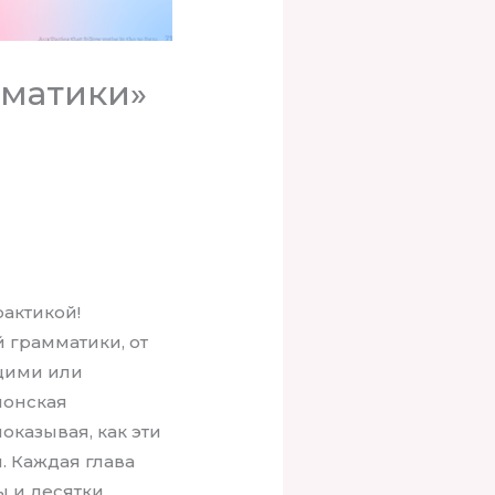
мматики»
рактикой!
 грамматики, от
ющими или
понская
оказывая, как эти
 Каждая глава
 и десятки