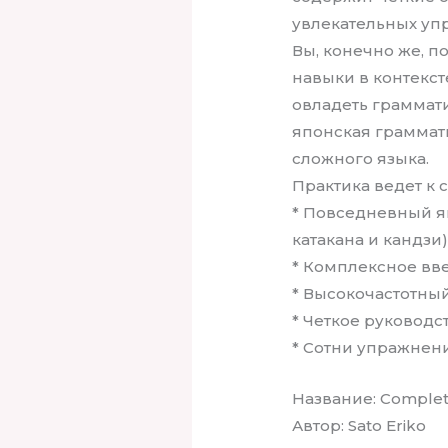
увлекательных уп
Вы, конечно же, п
навыки в контекс
овладеть граммати
японская граммат
сложного языка.
Практика ведет к 
* Повседневный я
катакана и кандзи
* Комплексное вв
* Высокочастотный
* Четкое руковод
* Сотни упражнен
Название: Comple
Автор: Sato Eriko