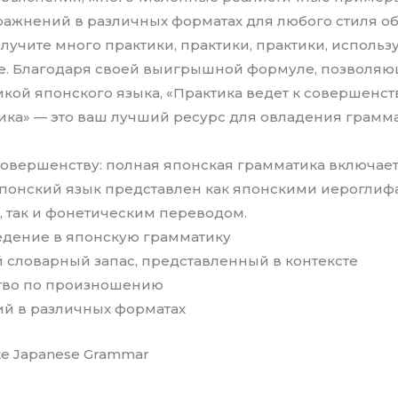
ражнений в различных форматах для любого стиля о
олучите много практики, практики, практики, использ
те. Благодаря своей выигрышной формуле, позволяю
кой японского языка, «Практика ведет к совершенст
ика» — это ваш лучший ресурс для овладения грамма
совершенству: полная японская грамматика включает
понский язык представлен как японскими иероглифа
), так и фонетическим переводом.
едение в японскую грамматику
 словарный запас, представленный в контексте
ство по произношению
ий в различных форматах
te Japanese Grammar