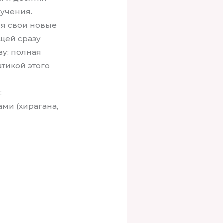
бучения.
уя свои новые
щей сразу
ву: полная
тикой этого
:
ми (хирагана,