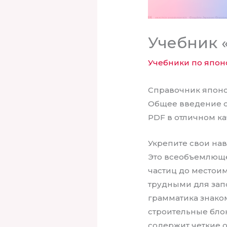
Учебник 
Учебники по япон
Справочник япон
Общее введение 
PDF в отличном к
Укрепите свои нав
Это всеобъемлюще
частиц до местои
трудными для зап
грамматика знаком
строительные бло
содержит четкие 