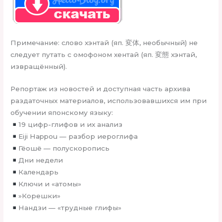
Примечание: слово хэнтай (яп. 変体, необычный) не
следует путать с омофоном хентай (яп. 変態 хэнтай,
извращённый).
Репортаж из новостей и доступная часть архива
раздаточных материалов, использовавшихся им при
обучении японскому языку:
19 цифр-глифов и их анализ
Eiji Happou — разбор иероглифа
Гёошё — полускоропись
Дни недели
Календарь
Ключи и «атомы»
»Корешки»
Нандзи — «трудные глифы»