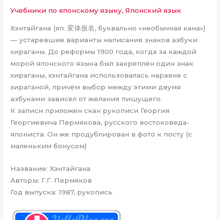
Учебники по японскому языку
,
Японский язык
Хэнтайгана (яп. 変体仮名, буквально «необычная кана»)
— устаревшие варианты написания знаков азбуки
хираганы. До реформы 1900 года, когда за каждой
морой японского языка был закреплён один знак
хираганы, хэнтайгана использовалась наравне с
хираганой, причём выбор между этими двумя
азбуками зависел от желания пишущего.
К записи приложен скан рукописи Георгия
Георгиевича Пермякова, русского востоковеда-
япониста. Он же продублирован в фото к посту (с
маленьким бонусом)
Название: Хэнтайгана
Авторы: Г.Г. Пермяков
Год выпуска: 1987, рукопись