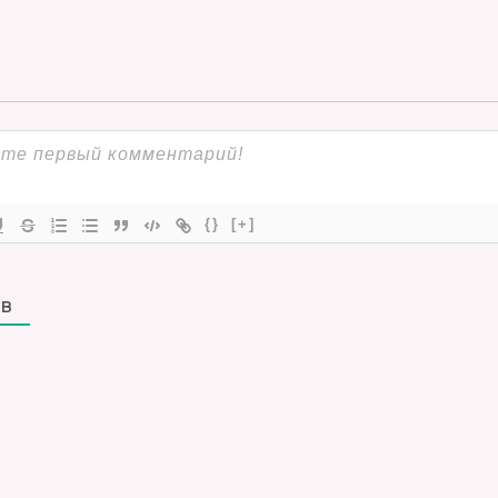
{}
[+]
В