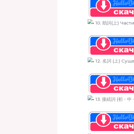
10. 助詞(上) Част
12. 名詞 (上) Сущ
13. 接続詞 (初・中・