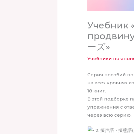
Учебник «
продви
ーズ»
Учебники по япон
Серия пособий по
на всех уровнях и
18 книг.
В этой подборке 
упражнения с отв
через всю серию.
2. 擬声語・擬態語(上級