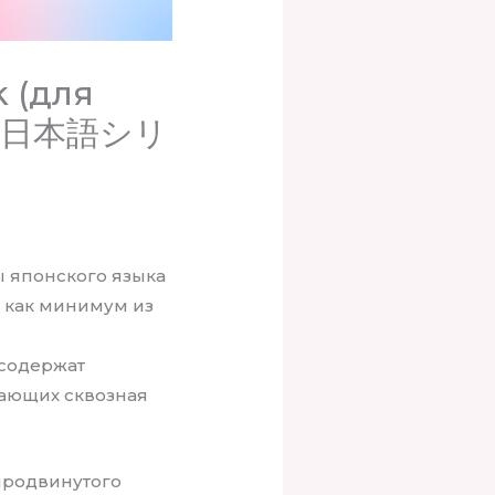
k (для
実践日本語シリ
ы японского языка
т как минимум из
 содержат
вающих сквозная
продвинутого