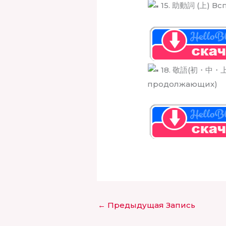
15. 助動詞 (上) Вс
18. 敬語(初・中・上級
продолжающих)
←
Предыдущая Запись