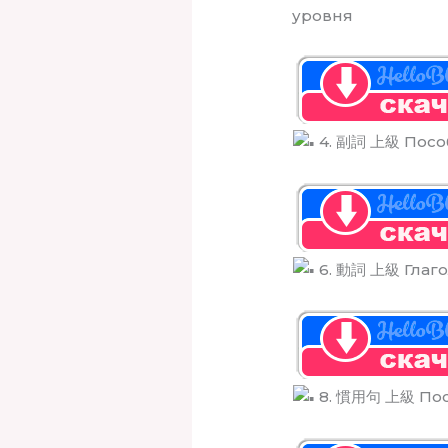
уровня
4. 副詞 上級 Посо
6. 動詞 上級 Глаго
8. 慣用句 上級 Пос