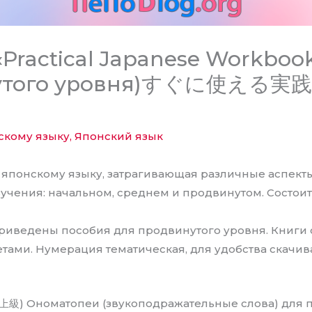
Practical Japanese Workboo
нутого уровня)すぐに使える
скому языку
,
Японский язык
 японскому языку, затрагивающая различные аспект
зучения: начальном, среднем и продвинутом. Состои
приведены пособия для продвинутого уровня. Книги
етами. Нумерация тематическая, для удобства скачи
) Ономатопеи (звукоподражательные слова) для 