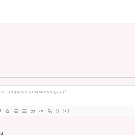
{}
[+]
В