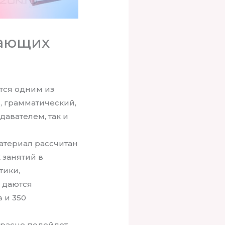
нающих
тся одним из
, грамматический,
давателем, так и
атериал рассчитан
 занятий в
тики,
 даются
 и 350
красно подойдет