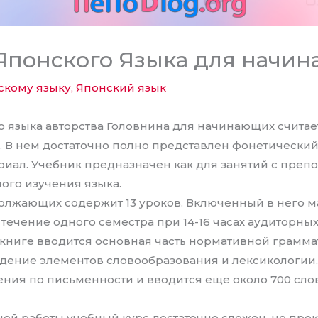
Японского Языка для начи
скому языку
,
Японский язык
о языка авторства Головнина для начинающих считае
. В нем достаточно полно представлен фонетический
иал. Учебник предназначен как для занятий с препо
ого изучения языка.
олжающих содержит 13 уроков. Включенный в него м
течение одного семестра при 14-16 часах аудиторных
 книге вводится основная часть нормативной грамма
дение элементов словообразования и лексикологии,
ния по письменности и вводится еще около 700 слов
ной работы учебный курс достаточно сложен, но пре